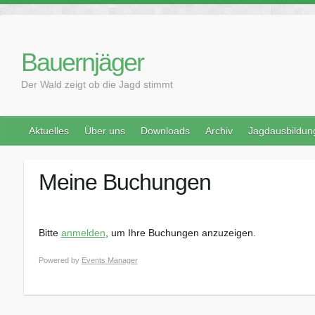
Skip
to
content
Bauernjäger
Der Wald zeigt ob die Jagd stimmt
Aktuelles
Über uns
Downloads
Archiv
Jagdausbildun
Meine Buchungen
Bitte
anmelden
, um Ihre Buchungen anzuzeigen.
Powered by
Events Manager